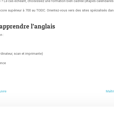
Le cas échéant, choisissiez une formation bien cadrée (étapes calendaires à fr
core supérieur à 700 au TOEIC. Orientez-vous vers des sites spécialisés d
apprendre l’anglais
n :
dinateur, scan et imprimante)
ience
uivre
Maîtr