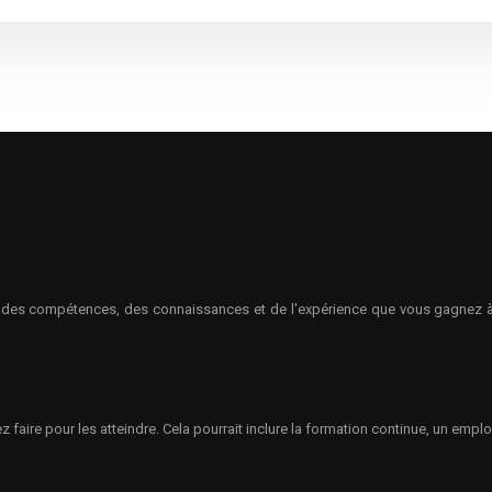
 des compétences, des connaissances et de l'expérience que vous gagnez à la
 faire pour les atteindre. Cela pourrait inclure la formation continue, un em