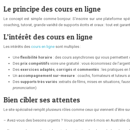
Le principe des cours en ligne
Le concept est simple comme bonjour. S’inscrire sur une plateforme spéci
coaching, tutorat, grande variété de supports écrits et oraux : tout est gara
L’intérêt des cours en ligne
Les intérêts des
cours en ligne
sont multiples :
Une
flexibilité horaire
: des cours asynchrones qui vous permettent d’
Des
prix compétitifs
voire une gratuité : vous économisez de l’argen
Des
exercices adaptés
,
corrigés
et
commentés
: les pratiques en
Un
accompagnement sur-mesure
: coachs, formateurs et tuteurs a
Des
supports très variés
:extraits de films, mises en situations, fa
prononciation
)
Bien cibler ses attentes
Le site spécialisé remplit plusieurs rôles comme ceux qui viennent d’être 
– Avez-vous des besoins urgents ? Vous partez vivre 6 mois en Australie 