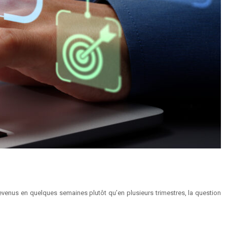
venus en quelques semaines plutôt qu’en plusieurs trimestres, la question