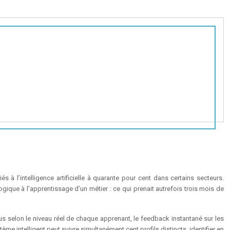
és à l’intelligence artificielle à quarante pour cent dans certains secteurs.
ique à l’apprentissage d’un métier : ce qui prenait autrefois trois mois de
nus selon le niveau réel de chaque apprenant, le feedback instantané sur les
ème intelligent peut suivre simultanément cent profils distincts, identifier en