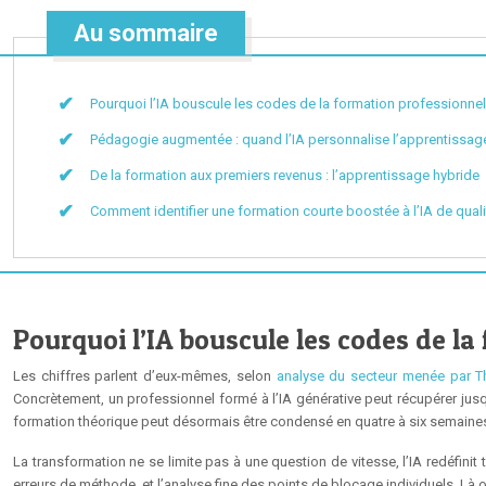
Au sommaire
Pourquoi l’IA bouscule les codes de la formation professionnel
Pédagogie augmentée : quand l’IA personnalise l’apprentissag
De la formation aux premiers revenus : l’apprentissage hybride
Comment identifier une formation courte boostée à l’IA de quali
Pourquoi l’IA bouscule les codes de la
Les chiffres parlent d’eux-mêmes, selon
analyse du secteur menée par T
Concrètement, un professionnel formé à l’IA générative peut récupérer jusq
formation théorique peut désormais être condensé en quatre à six semaines
La transformation ne se limite pas à une question de vitesse, l’IA redéfini
erreurs de méthode, et l’analyse fine des points de blocage individuels. Là où