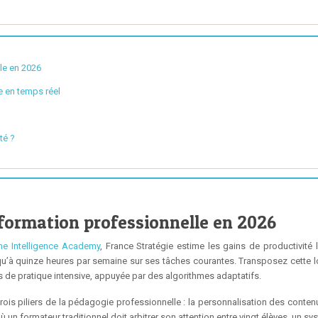
le en 2026
e en temps réel
té ?
 formation professionnelle en 2026
he Intelligence Academy
, France Stratégie estime les gains de productivité li
u’à quinze heures par semaine sur ses tâches courantes. Transposez cette log
 de pratique intensive, appuyée par des algorithmes adaptatifs.
t trois piliers de la pédagogie professionnelle : la personnalisation des conte
 un formateur traditionnel doit arbitrer son attention entre vingt élèves, un syst