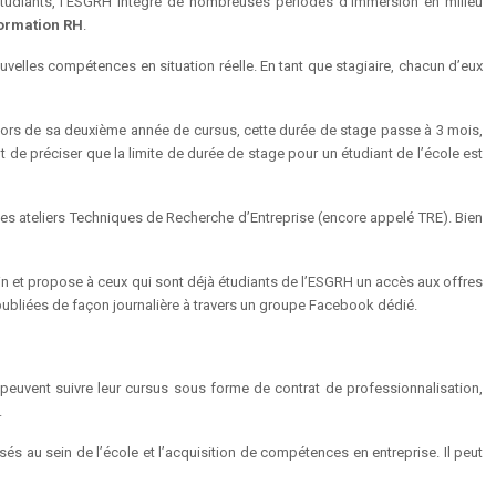
s étudiants, l’ESGRH intègre de nombreuses périodes d’immersion en milieu
ormation RH
.
velles compétences en situation réelle. En tant que stagiaire, chacun d’eux
. Lors de sa deuxième année de cursus, cette durée de stage passe à 3 mois,
t de préciser que la limite de durée de stage pour un étudiant de l’école est
es ateliers Techniques de Recherche d’Entreprise (encore appelé TRE). Bien
in et propose à ceux qui sont déjà étudiants de l’ESGRH un accès aux offres
 publiées de façon journalière à travers un groupe Facebook dédié.
s peuvent suivre leur cursus sous forme de contrat de professionnalisation,
.
és au sein de l’école et l’acquisition de compétences en entreprise. Il peut