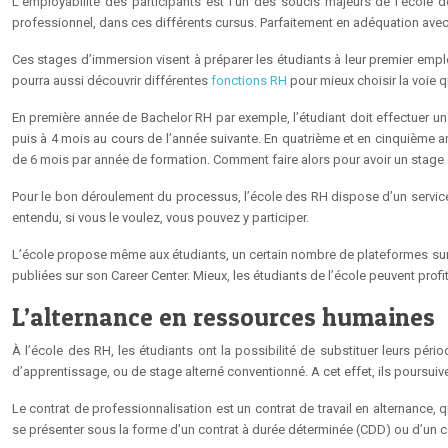
L’employabilité des participants est l’un des soucis majeurs de l’école 
professionnel, dans ces différents cursus. Parfaitement en adéquation av
Ces stages d’immersion visent à préparer les étudiants à leur premier empl
pourra aussi découvrir différentes
fonctions RH
pour mieux choisir la voie qu
En première année de Bachelor RH par exemple, l’étudiant doit effectuer un
puis à 4 mois au cours de l’année suivante. En quatrième et en cinquième ann
de 6 mois par année de formation. Comment faire alors pour avoir un stage 
Pour le bon déroulement du processus, l’école des RH dispose d’un service
entendu, si vous le voulez, vous pouvez y participer.
L’école propose même aux étudiants, un certain nombre de plateformes sur l
publiées sur son Career Center. Mieux, les étudiants de l’école peuvent pro
L’alternance en ressources humaines
À l’école des RH, les étudiants ont la possibilité de substituer leurs pér
d’apprentissage, ou de stage alterné conventionné. A cet effet, ils poursuiven
Le contrat de professionnalisation est un contrat de travail en alternance,
se présenter sous la forme d’un contrat à durée déterminée (CDD) ou d’un c