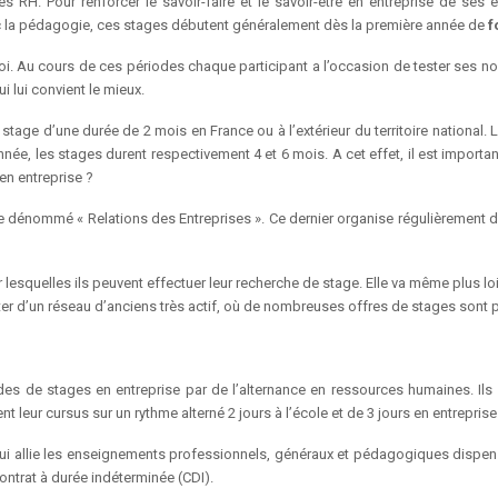
des RH. Pour renforcer le savoir-faire et le savoir-être en entreprise de se
ec la pédagogie, ces stages débutent généralement dès la première année de
f
oi. Au cours de ces périodes chaque participant a l’occasion de tester ses nou
i lui convient le mieux.
 stage d’une durée de 2 mois en France ou à l’extérieur du territoire national
ée, les stages durent respectivement 4 et 6 mois. A cet effet, il est importan
en entreprise ?
 dénommé « Relations des Entreprises ». Ce dernier organise régulièrement d
esquelles ils peuvent effectuer leur recherche de stage. Elle va même plus lo
fiter d’un réseau d’anciens très actif, où de nombreuses offres de stages sont
iodes de stages en entreprise par de l’alternance en ressources humaines. Il
t leur cursus sur un rythme alterné 2 jours à l’école et de 3 jours en entreprise
 qui allie les enseignements professionnels, généraux et pédagogiques dispens
ontrat à durée indéterminée (CDI).