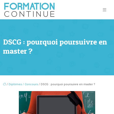
DSCG : pourquoi poursuivre en
master ?
/
Diplômes / Concours
/ DSCG : pourquoi poursuivre en master ?